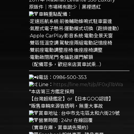
原鈑件｜市場稀有跑少｜黑裡透紅
車輛重點配備：
·定速巡航系統·前後輔助蜂鳴式駐車雷達
·氣壓式電子懸吊·運動模式切換（跑排連動）
·Apple CarPlay影音系統·電動全景天窗
·雙區恆溫空調·駕駛座兩組電動記憶座椅
·雙前座電動調整座椅·後座座椅調整
·電動啟閉尾門·免鑰匙摸門解鎖
（配備眾多，歡迎來店賞車試乘…）
—————————————————————
電話：0986-500-353
Line：
https://line.me/ti/p/iF0xjl1bWa
​*本店第三方鑑定採用
【台灣超級鑑定】or【日本GOO認證】
*販售車輛來源皆透明，無重大事故
賞車地址 : 台中市北屯區太和六街29號
營業時間 : 24hr 在線回覆
（實車在庫，賞車請先預約）