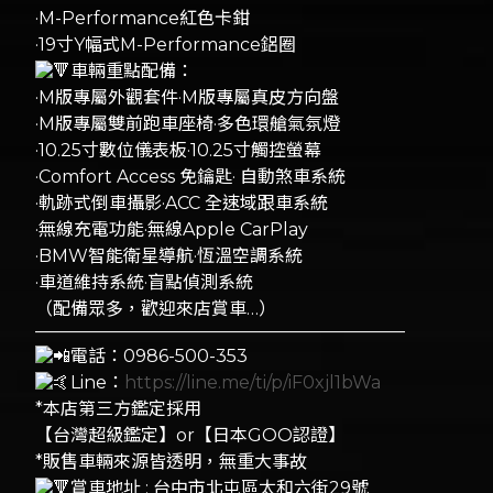
·M-Performance紅色卡鉗
·19寸Y幅式M-Performance鋁圈
車輛重點配備：
·M版專屬外觀套件·M版專屬真皮方向盤
·M版專屬雙前跑車座椅·多色環艙氣氛燈
·10.25寸數位儀表板·10.25寸觸控螢幕
·Comfort Access 免鑰匙· 自動煞車系統
·軌跡式倒車攝影·ACC 全速域跟車系統
·無線充電功能·無線Apple CarPlay
·BMW智能衛星導航·恆溫空調系統
·車道維持系統·盲點偵測系統
（配備眾多，歡迎來店賞車…）
—————————————————————
電話：0986-500-353
Line：
https://line.me/ti/p/iF0xjl1bWa
​*本店第三方鑑定採用
【台灣超級鑑定】or【日本GOO認證】
*販售車輛來源皆透明，無重大事故
賞車地址 : 台中市北屯區太和六街29號