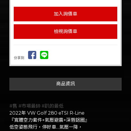
檢視詢價車
分享到
商品資訊
#售
#市場最帥
#趴的最低
2022年 VW Golf 280 eTSI R-Line
『寬體空力套件+氣壓避震+深唇鋁圈』
低空姿態飛行，停好車…氣壓一降，