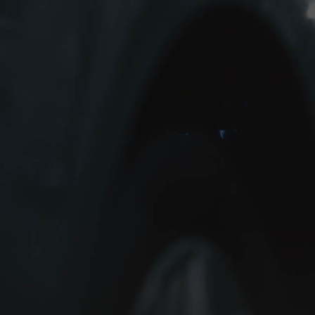
Tesla
Toyo