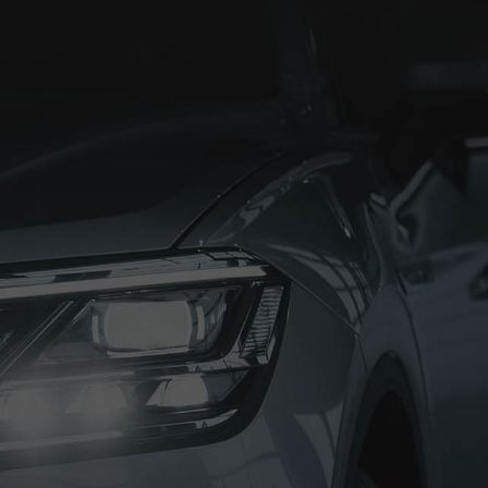
exus
Audi