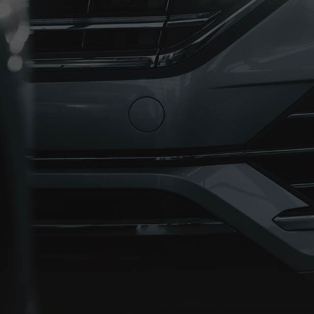
ta
Honda
M