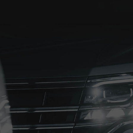
W
Porsche
L